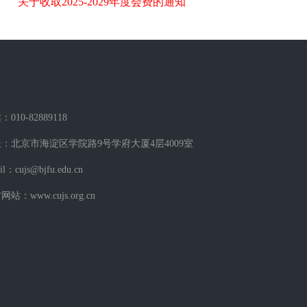
关于收取2025-2029年度会费的通知
010-82889118
：北京市海淀区学院路9号学府大厦4层4009室
il：cujs@bjfu.edu.cn
站：www.cujs.org.cn