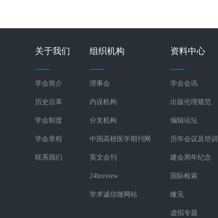
关于我们
组织机构
资料中心
学会简介
理事会
学会会讯
历史沿革
内设机构
出版伦理规范
学会制度
分支机构
编辑论坛
学会章程
中国高校医学期刊网
历年会议及培训
联系我们
英文会刊
建会周年纪念
24hreview
国际检索
学术诚信微网站
瞰见
虚拟专题