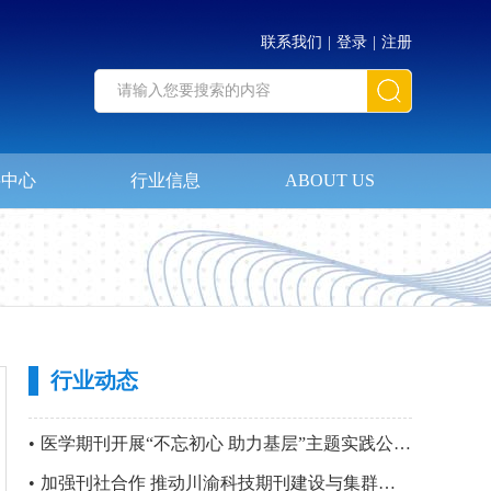
联系我们
|
登录
|
注册
料中心
行业信息
ABOUT US
行业动态
•
医学期刊开展“不忘初心 助力基层”主题实践公益活动暨 第四站“只要主义真 明翰故里行”党建活动
•
加强刊社合作 推动川渝科技期刊建设与集群化发展