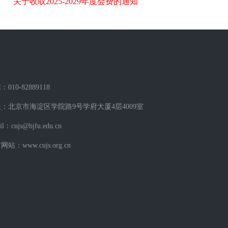
关于收取2025-2029年度会费的通知
010-82889118
：北京市海淀区学院路9号学府大厦4层4009室
il：cujs@bjfu.edu.cn
站：www.cujs.org.cn