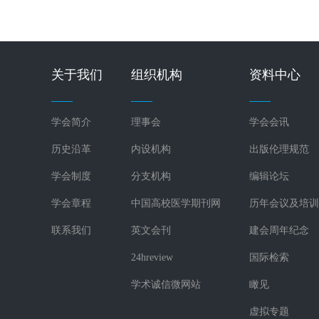
关于我们
组织机构
资料中心
学会简介
理事会
学会会讯
历史沿革
内设机构
出版伦理规范
学会制度
分支机构
编辑论坛
学会章程
中国高校医学期刊网
历年会议及培训
联系我们
英文会刊
建会周年纪念
24hreview
国际检索
学术诚信微网站
瞰见
虚拟专题