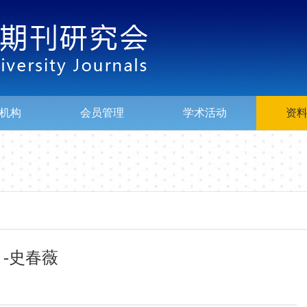
机构
会员管理
学术活动
资
-史春薇