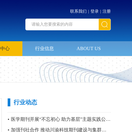
联系我们
|
登录
|
注册
料中心
行业信息
ABOUT US
行业动态
•
医学期刊开展“不忘初心 助力基层”主题实践公益活动暨 第四站“只要主义真 明翰故里行”党建活动
•
加强刊社合作 推动川渝科技期刊建设与集群化发展