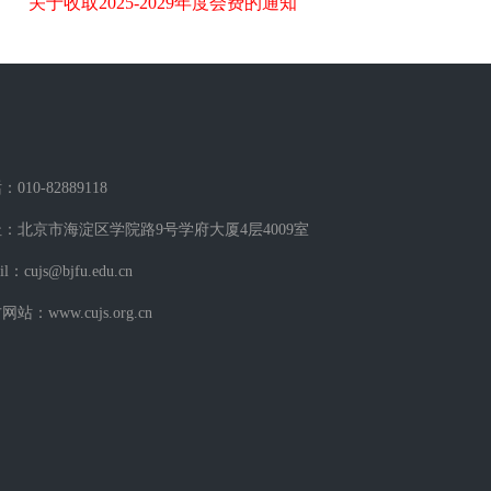
关于收取2025-2029年度会费的通知
010-82889118
：北京市海淀区学院路9号学府大厦4层4009室
il：cujs@bjfu.edu.cn
站：www.cujs.org.cn