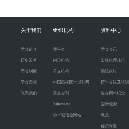
关于我们
组织机构
资料中心
学会简介
理事会
学会会讯
历史沿革
内设机构
出版伦理规范
学会制度
分支机构
编辑论坛
学会章程
中国高校医学期刊网
历年会议及培训
联系我们
英文会刊
建会周年纪念
24hreview
国际检索
学术诚信微网站
瞰见
虚拟专题