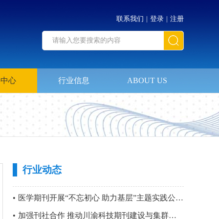
联系我们
|
登录
|
注册
料中心
行业信息
ABOUT US
行业动态
•
医学期刊开展“不忘初心 助力基层”主题实践公益活动暨 第四站“只要主义真 明翰故里行”党建活动
•
加强刊社合作 推动川渝科技期刊建设与集群化发展