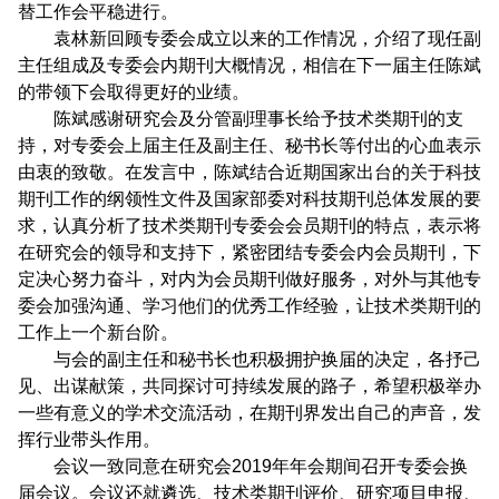
替工作会平稳进行。
袁林新回顾专委会成立以来的工作情况，介绍了现任副
主任组成及专委会内期刊大概情况，相信在下一届主任陈斌
的带领下会取得更好的业绩。
陈斌感谢研究会及分管副理事长给予技术类期刊的支
持，对专委会上届主任及副主任、秘书长等付出的心血表示
由衷的致敬。在发言中，陈斌结合近期国家出台的关于科技
期刊工作的纲领性文件及国家部委对科技期刊总体发展的要
求，认真分析了技术类期刊专委会会员期刊的特点，表示将
在研究会的领导和支持下，紧密团结专委会内会员期刊，下
定决心努力奋斗，对内为会员期刊做好服务，对外与其他专
委会加强沟通、学习他们的优秀工作经验，让技术类期刊的
工作上一个新台阶。
与会的副主任和秘书长也积极拥护换届的决定，各抒己
见、出谋献策，共同探讨可持续发展的路子，希望积极举办
一些有意义的学术交流活动，在期刊界发出自己的声音，发
挥行业带头作用。
会议一致同意在研究会
2019
年年会期间召开专委会换
届会议。会议还就遴选、技术类期刊评价、研究项目申报、