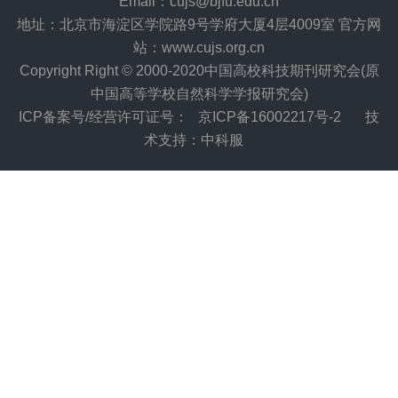
Email：cujs@bjfu.edu.cn
地址：北京市海淀区学院路9号学府大厦4层4009室 官方网
站：www.cujs.org.cn
Copyright Right © 2000-2020中国高校科技期刊研究会(原
中国高等学校自然科学学报研究会)
ICP备案号/经营许可证号：
京ICP备16002217号-2
技
术支持：中科服