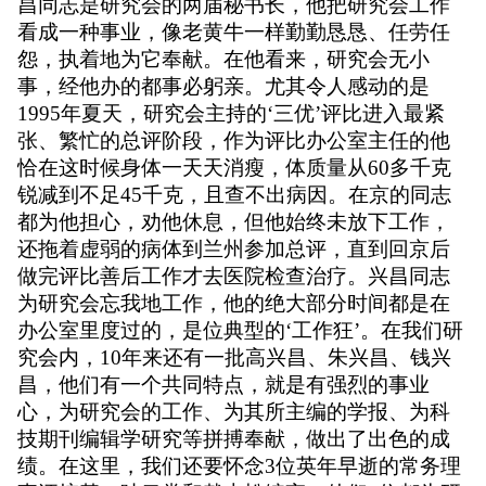
昌同志是研究会的两届秘书长，他把研究会工作
看成一种事业，像老黄牛一样勤勤恳恳、任劳任
怨，执着地为它奉献。在他看来，研究会无小
事，经他办的都事必躬亲。尤其令人感动的是
1995
年夏天，研究会主持的
‘
三优
’
评比进入最紧
张、繁忙的总评阶段，作为评比办公室主任的他
恰在这时候身体一天天消瘦，体质量从
60
多千克
锐减到不足
45
千克，且查不出病因。在京的同志
都为他担心，劝他休息，但他始终未放下工作，
还拖着虚弱的病体到兰州参加总评，直到回京后
做完评比善后工作才去医院检查治疗。兴昌同志
为研究会忘我地工作，他的绝大部分时间都是在
办公室里度过的，是位典型的
‘
工作狂
’
。在我们研
究会内，
10
年来还有一批高兴昌、朱兴昌、钱兴
昌，他们有一个共同特点，就是有强烈的事业
心，为研究会的工作、为其所主编的学报、为科
技期刊编辑学研究等拼搏奉献，做出了出色的成
绩。在这里，我们还要怀念
3
位英年早逝的常务理