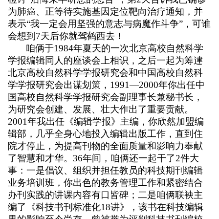
为肺癌、正等待实施基因定位靶向治疗通知，并
表示
“
我一定会用坚强的意志与病魔作斗争
”
，可谁
会想到
7
天后你就驾鹤西去！
咱俩于
1984
年夏天的一次北京高校自然科学
学报编辑同人的座谈会上相识，之后一起为筹䢖
北京高校自然科学学报研究会和中国高校自然科
学学报研究会出谋划策，
1991—2000
年你出任中
国高校自然科学学报研究会副理事长兼秘书长，
为研究会创建、发展、壮大作出了重要贡献。
2001
年我出任《编辑学报》主编，你欣然加盟编
辑部，几乎全身心地投入编辑出版工作，直到住
院才停止，为提高刊物的全面质量和影响力奉献
了智慧和才华。
36
年间，咱俩还一起干了
2
件大
事：一是倡议、组织并担任教员的科技期刊编辑
业务培训班，你出色的教务管理工作和紧密结合
办刊实践的讲课内容有口皆碑；二是咱俩联䘧主
编了《科技书刊标准化
18
讲》，该书在科技编辑