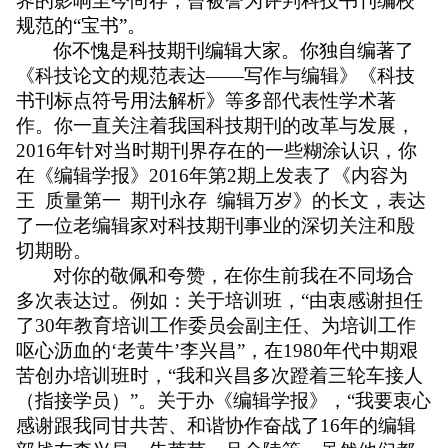
界的影响至今尚存，曾被誉为评判科技书刊编校
规范的
“
宝书
”
。
你不愧是科技期刊编辑大家。你独自编著了
《
科技论文的规范表达
——
写作与编辑》
《科技
书刊标点符号用法解析》
等多部代表性学术著
作。你一直关注着我国科技期刊的改革与发展，
2016
年针对当时期刊界存在的一些糊涂认识，你
在《编辑学报》
2016
年第
2
期上发表了《内容为
王
质量第一
期刊永存
编辑万岁》的长文，表达
了一位老编辑家对科技期刊事业的深切关注和殷
切期盼。
对你的敬佩和夸赞，在你生前我在不同场合
多次表达过。例如：关于培训班，
“
由衷感谢担任
了
30
年教育培训工作委员会副主任、为培训工作
呕心沥血的
‘
老黄牛
’
李兴昌
”
，在
1980
年代中期艰
苦创办培训班时，
“
我和兴昌多次蹬着三轮车接人
（指接学员）
”
。关于办《编辑学报》，
“
我要衷心
感谢跟我同甘共苦、和谐协作奋战了
16
年的编辑