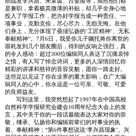
部战友李兴昌、朱莱茵、吕金陵等，虽然他们都
是兼职，拿着极其微薄的补贴，却几乎全身心地
投入了学报工作，把办好学报当成一种责任、一
项事业，克勤克俭，尽心尽力，无怨无悔。在他
们身上，充分体现了亟须弘扬的
‘
工匠精神
’
、无私
奉献精神
”
。
7
月
6
日，我受你儿子嘱托将你离世的
噩耗发到几个朋友圈后，得到的反响之强烈，真
的令人感动：超过
300
位编辑同人表达了沉痛哀悼
之情，有人写了悼念诗词，更多的人深情回忆你
精彩的讲课和慈祥的音容笑貌，愿你一路走好。
这些足以见证了你在业界的重大影响，在广大编
辑同人的心中，你永远是一位可亲、可敬、可爱
的良师益友。
写到这里，我突然想起了
1997
年在
中国高校
自然科学学报研究会建会
10
周年纪念大会上的发
言，其中关于你的一段话最能表达大家对你的崇
敬，继承、弘扬你和编辑前辈们的对事业的执
着、奉献精神：
“
第
6
件事想说说
‘
李兴昌现象
’
。兴