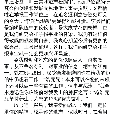
事汪培基、叶云棠和戴志松编审。他们
3
位都为研
究会的创建和发展无私地做过重要贡献，又都牺
牲在学报工作岗位上。在追名逐利之徒随处可见
的今天，
‘
李兴昌现象
’
更显得难能可贵。李兴昌们
是编辑队伍中的佼佼者，是大家学习的榜样，也
是我们研究会和学报事业的脊梁。我为有这样值
得敬佩的战友而自豪。我衷心期望今后有更多的
张兴昌、王兴昌涌现，这样，我们的研究会和学
报事业就一定会更加兴旺昌盛。
”
令我感动和难忘的是你低调做人，踏实做
事，从不争名夺利，对事业的信念、精神始终如
一。就在
6
月
28
日，深受癌魔折磨的你在给我的短
信中仍想着工作：
“
浩元兄：本来可以在您的带领
下还可以做一些有益的工作，但事与愿违。
”
我会
永远记住你临终前对我发出的肺腑之言：“愿浩元
兄坚持养生，为您的
138
岁努力奋斗。”
放心吧，兴昌，我亲爱的战友！我们一定传
承你的精神，继承你的遗志，假以时日，在编辑