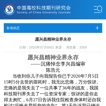
各地动态
愿兴昌精神业界永存
日期：2020年07月08日 来源： 浏览量：3359
愿兴昌精神业界永存
——
沉痛悼念李兴昌编审
陈浩元
当收到你儿子向我报告你已于
2020
年
7
月
5
日
15
时
5
分去世的噩耗时，我无比悲痛，万分惊讶。
悲痛的是我失去了一位共事了
36
年的战友，我国
科技期刊界失去了一位资深专家；惊讶的是你走
得太匆忙，
6
月
27
日告诉我住院检查身体时还自我
检讨
“
后悔未早听您的忠告
”
，第
2
天告诉我已确诊