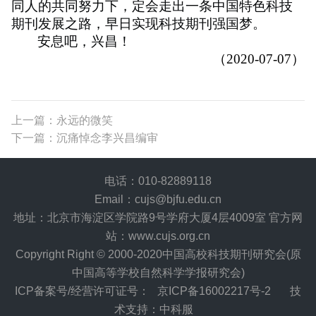
同人的共同努力下，定会走出一条中国特色科技
期刊发展之路，早日实现科技期刊强国梦。
安息吧，兴昌！
（
2020-07-07
）
上一篇：永远的微笑
下一篇：沉痛悼念李兴昌编审
电话：010-82889118
Email：cujs@bjfu.edu.cn
地址：北京市海淀区学院路9号学府大厦4层4009室 官方网
站：www.cujs.org.cn
Copyright Right © 2000-2020中国高校科技期刊研究会(原
中国高等学校自然科学学报研究会)
ICP备案号/经营许可证号：
京ICP备16002217号-2
技
术支持：中科服