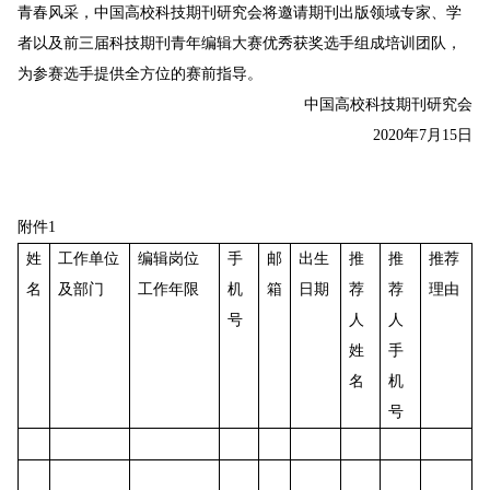
青春风采，中国高校科技期刊研究会将邀请期刊出版领域专家、学
者以及前三届科技期刊青年编辑大赛优秀获奖选手组成培训团队，
为参赛选手提供全方位的赛前指导。
中国高校科技期刊研究会
年
月
日
2020
7
15
附件
1
姓
工作单位
编辑岗位
手
邮
出生
推
推
推荐
名
及部门
工作年限
机
箱
日期
荐
荐
理由
号
人
人
姓
手
名
机
号