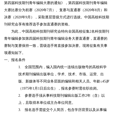
第四届科技期刊青年编辑大赛的通知》，第四届科技期刊青年编辑
大赛比赛分为初赛（
年
月）、复赛与直通赛（
年
月）和
2020
7
2020
8
决赛（
年
月），采取逐层晋级方式进行选拔。中国高校科技期
2020
9
刊研究会享有推荐选手参加直通赛的资格。
为此，中国高校科技期刊研究会特向全国高校征集
名科技期刊
2
青年编辑参加第四届科技期刊青年编辑业务大赛直通赛，直通赛的
赛制与复赛保持一致，晋级选手将直接参加决赛。现将征集有关事
项通知如下。
一、报名条件
全国范围内，编入国内统一连续出版物号的高校科学
1.
技术期刊编辑出版单位，学术、技术、市场、运营、出
版、新媒体等不同业务层面的编辑和相关人员。年龄
岁
≤45
（
年
月
日后出生），报名参赛时需在职在岗。
1975
1
1
参赛选手须从事科技期刊编辑出版工作
年（含）以
2.
2
上，且取得本单位或主办单位同意。
报名选手需提交个人简历，包含学历背景以及从事编
3.