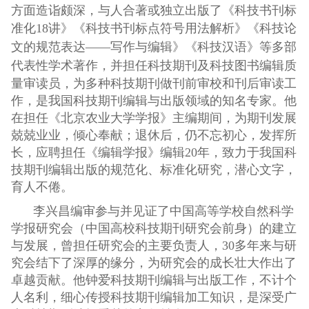
方面造诣颇深，与人合著或独立出版了《科技书刊标
准化18讲》《科技书刊标点符号用法解析》《
科技论
文的规范表达——写作与编辑》《科技汉语》等多部
代表性学术著作，
并担任科技期刊及科技图书编辑质
量审读员，为多种科技期刊做刊前审校和刊后审读工
作，是我国科技期刊编辑与出版领域的知名专家。他
在担任《北京农业大学学报》主编期间，为期刊发展
兢兢业业，倾心奉献；退休后，仍不忘初心，发挥所
长，应聘担任《编辑学报》编辑20年，致力于我国科
技期刊编辑出版的规范化、标准化研究，潜心文字，
育人不倦。
李兴昌编审参与并见证了中国高等学校自然科学
学报研究会（中国高校科技期刊研究会前身）的建立
与发展，曾担任研究会的主要负责人，30多年来与研
究会结下了深厚的缘分，为研究会的成长壮大作出了
卓越贡献。他钟爱科技期刊编辑与出版工作，不计个
人名利，细心传授科技期刊编辑加工知识，是深受广