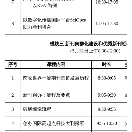
7
1
6
:
30
-17:
05
柴
——以KeAi为例
以数字化传播国际平台SciOpen
8
17
:
05
-
17
:
30
张
助力新刊培育
模块三
新刊集群化建设和优秀新刊经验
（5月
31
日上午8:30-12:00）
序号
课程内容
时长
授
1
南农世界一流期刊集群发展历程
8
:30-
9
:05
程
2
新刊创办：流程及要点
9
:05-9:30
高
3
破解编辑流程
9
:30-9:55
李
4
创办国际高起点科技大刊探索
9:55-10:20
史