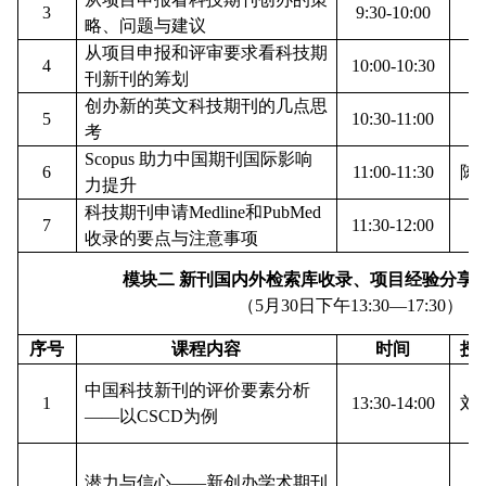
3
9:30-10:00
略、问题与建议
从项目申报和评审要求看科技期
4
10:00-10:30
刊新刊的筹划
创办新的英文科技期刊的几点思
5
10:30-11:00
宁
考
Scopus 助力中国期刊国际影响
6
11:00-11:30
陈
力提升
科技期刊申请Medline和PubMed
7
11:30-12:00
刘
收录的要点与注意事项
模块二
新刊国内外检索库收录、项目经验分享
（5月
30
日下午13:30—17:30）
序号
课程内容
时间
授
中国科技新刊的评价要素分析
1
13:30-14:00
刘
——以CSCD为例
潜力与信心——新创办学术期刊