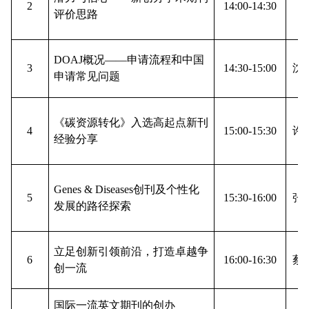
2
14:00-14:30
马
评价思路
DOAJ概况——申请流程和中国
3
14:30-15:00
沈
申请常见问题
《碳资源转化》入选高起点新刊
4
15:00-15:30
许
经验分享
Genes & Diseases创刊及个性化
5
15:30-16:00
张
发展的路径探索
立足创新引领前沿，打造卓越争
6
16:00-16:30
蔡
创一流
国际一流英文期刊的创办