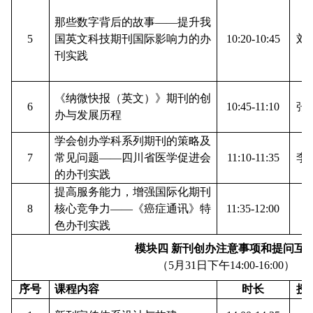
那些数字背后的故事——提升我
5
国英文科技期刊国际影响力的办
10:20-10:45
刘
刊实践
《纳微快报（英文）》期刊的创
6
10:45-11:10
张
办与发展历程
学会创办学科系列期刊的策略及
7
常见问题——四川省医学促进会
11:10-11:35
李
的办刊实践
提高服务能力，增强国际化期刊
8
核心竞争力——《癌症通讯》特
11:35-12:00
阮
色办刊实践
模块四
新刊创办注意事项和提问互
（5月
31
日下午14:00-1
6
:00）
序号
课程内容
时长
授