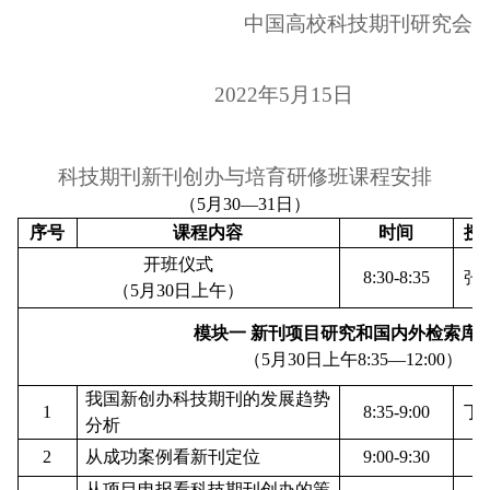
中国高校科技期刊研究会
2022
年
5
月
1
5
日
科技期刊新刊创办与培育研修班课程安排
（5月
30
—3
1
日）
序号
课程内容
时间
授
开班仪式
8:30-8:35
张
（5月3
0
日上午）
模块一
新刊项目研究和国内外检索库
（5月
30
日上午8:3
5
—12:00）
我国新创办科技期刊的发展趋势
1
8:35-9:00
丁
分析
2
从成功案例看新刊定位
9:00-9:30
从项目申报看科技期刊创办的策