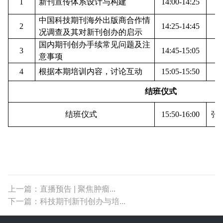
1
新刊宣传体系设计与构建
14
:
0
0-
14
:
25
中国科技期刊海外出版商合作情
2
1
4
:
25
-1
4
:
45
况调查及其对新刊创办的启示
国内期刊创办手续常见问题及注
3
14:
45
-1
5
:0
5
意事项
4
根据本期培训内容，讨论互动
1
5
:
05
-1
5
:
5
0
结班仪式
结班仪式
1
5
:
50
-1
6
:
0
0
张
上一篇：直播预告 | 聚焦肿瘤...
下一篇：科技期刊新刊创办与培...