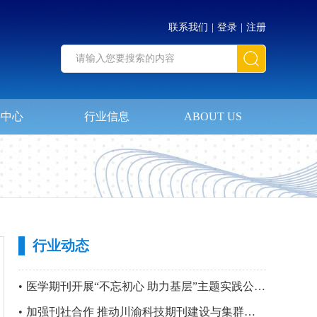
联系我们
|
登录
|
注册
料中心
行业信息
ABOUT US
行业动态
•
医学期刊开展“不忘初心 助力基层”主题实践公益活动暨 第四站“只要主义真 明翰故里行”党建活动
•
加强刊社合作 推动川渝科技期刊建设与集群化发展