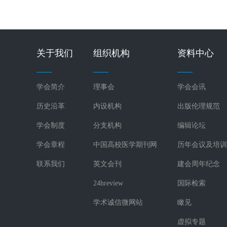
关于我们
组织机构
资料中心
学会简介
理事会
学会会讯
历史沿革
内设机构
出版伦理规范
学会制度
分支机构
编辑论坛
学会章程
中国高校医学期刊网
历年会议及培训
联系我们
英文会刊
建会周年纪念
24hreview
国际检索
学术诚信微网站
瞰见
虚拟专题