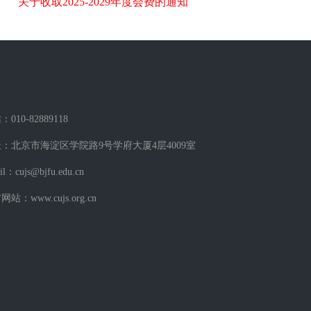
关于收取2025-2029年度会费的通知
010-82889118
：北京市海淀区学院路9号学府大厦4层4009室
il：cujs@bjfu.edu.cn
站：www.cujs.org.cn