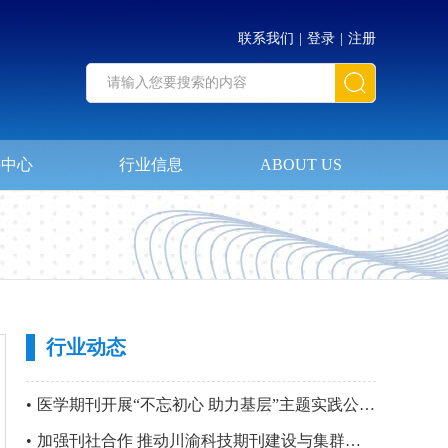
联系我们
|
登录
|
注册
料中心
行业信息
ABOUT US
行业动态
•
医学期刊开展“不忘初心 助力基层”主题实践公益活动暨 第四站“只要主义真 明翰故里行”党建活动
•
加强刊社合作 推动川渝科技期刊建设与集群化发展