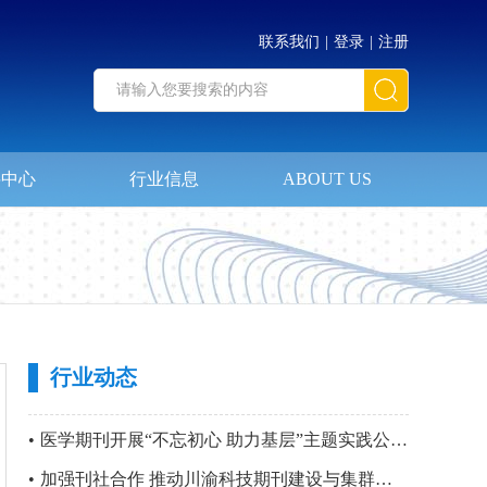
联系我们
|
登录
|
注册
料中心
行业信息
ABOUT US
行业动态
•
医学期刊开展“不忘初心 助力基层”主题实践公益活动暨 第四站“只要主义真 明翰故里行”党建活动
•
加强刊社合作 推动川渝科技期刊建设与集群化发展