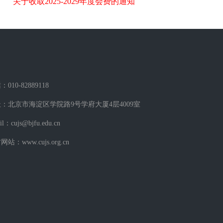
关于收取2025-2029年度会费的通知
010-82889118
：北京市海淀区学院路9号学府大厦4层4009室
il：cujs@bjfu.edu.cn
站：www.cujs.org.cn