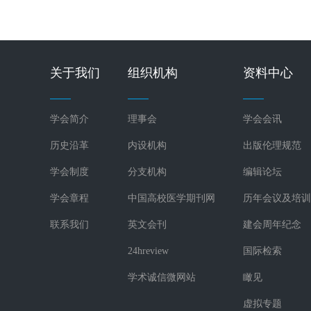
关于我们
组织机构
资料中心
学会简介
理事会
学会会讯
历史沿革
内设机构
出版伦理规范
学会制度
分支机构
编辑论坛
学会章程
中国高校医学期刊网
历年会议及培训
联系我们
英文会刊
建会周年纪念
24hreview
国际检索
学术诚信微网站
瞰见
虚拟专题