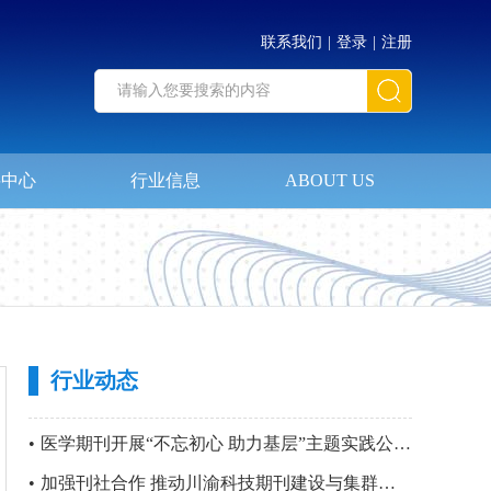
联系我们
|
登录
|
注册
料中心
行业信息
ABOUT US
行业动态
•
医学期刊开展“不忘初心 助力基层”主题实践公益活动暨 第四站“只要主义真 明翰故里行”党建活动
•
加强刊社合作 推动川渝科技期刊建设与集群化发展