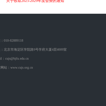
关于收取2025-2029年度会费的通知
010-82889118
：北京市海淀区学院路9号学府大厦4层4009室
il：cujs@bjfu.edu.cn
站：www.cujs.org.cn