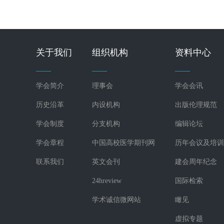
关于我们
组织机构
资料中心
学会简介
理事会
学会会讯
历史沿革
内设机构
出版伦理规范
学会制度
分支机构
编辑论坛
学会章程
中国高校医学期刊网
历年会议及培训
联系我们
英文会刊
建会周年纪念
24hreview
国际检索
学术诚信微网站
瞰见
虚拟专题