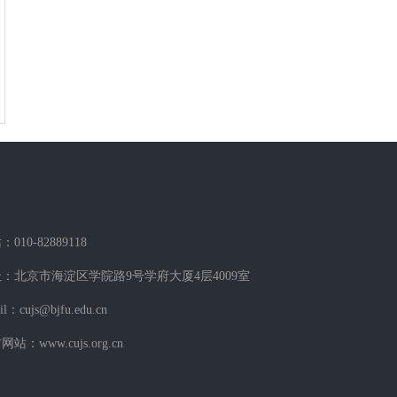
010-82889118
：北京市海淀区学院路9号学府大厦4层4009室
il：cujs@bjfu.edu.cn
站：www.cujs.org.cn