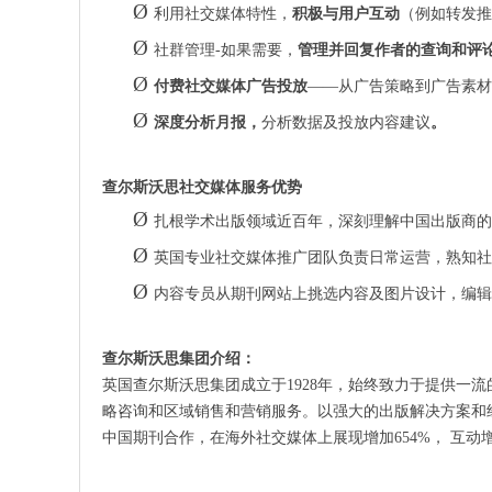
Ø
利用社交媒体特性，
积极与用户互动
（例如转发推
Ø
社群管理
-如果需要，
管理并回复作者的查询和评
Ø
付费社交媒体广告投放
——从广告策略到广告素材
Ø
深度分析月报，
分析数据及投放内容建议
。
查尔斯沃思社交媒体服务优势
Ø
扎根学术出版领域近百年，深刻理解中国出版商的
Ø
英国专业社交媒体推广团队负责日常运营，熟知社
Ø
内容专员从期刊网站上挑选内容及图片设计，编辑
查尔斯沃思集团介绍：
英国查尔斯沃思集团成立于
1928年，始终致力于提供
略咨询和区域销售和营销服务。以强大的出版解决方案和
中国期刊合作，在海外社交媒体上展现增加654%， 互动增