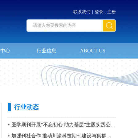
联系我们
|
登录
|
注册
料中心
行业信息
ABOUT US
行业动态
•
医学期刊开展“不忘初心 助力基层”主题实践公益活动暨 第四站“只要主义真 明翰故里行”党建活动
•
加强刊社合作 推动川渝科技期刊建设与集群化发展