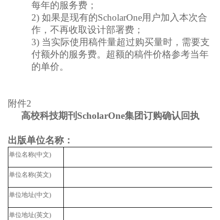
每年的服务费；
2) 如果是现有的ScholarOne用户加入本次合
作，不再收取设计部署费；
3) 当实际使用稿件量超过购买量时，需要支
付额外的服务费。超额的稿件价格参考当年
的单价。
附件
2
高校科技期刊ScholarOne集团订购确认回执
出版
单位名称：
单位名称
(
中文
)
单位名称
(
英文
)
单位地址
(
中文
)
单位地址
(
英文
)