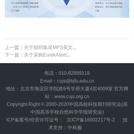
上一篇：关于组织集采MPS英文...
下一篇：关于采购EurekAlert!...
电话：010-82889118
Email：cujs@bjfu.edu.cn
地址：北京市海淀区学院路9号学府大厦4层4009室 官方网
站：www.cujs.org.cn
Copyright Right © 2000-2020中国高校科技期刊研究会(原
中国高等学校自然科学学报研究会)
ICP备案号/经营许可证号：
京ICP备16002217号-2
技
术支持：中科服