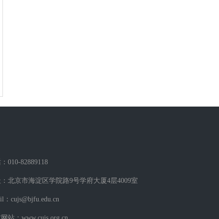
010-82889118
：北京市海淀区学院路9号学府大厦4层4009室
il：cujs@bjfu.edu.cn
站：www.cujs.org.cn