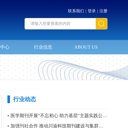
联系我们
|
登录
|
注册
料中心
行业信息
ABOUT US
行业动态
•
医学期刊开展“不忘初心 助力基层”主题实践公益活动暨 第四站“只要主义真 明翰故里行”党建活动
•
加强刊社合作 推动川渝科技期刊建设与集群化发展