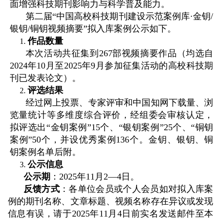
面增强科技期刊影响力与科学普及能
力。
第二届
“中国高校科技期刊建设示范案例库·金钥
/
银钥
/
铜钥视频摘要”拟入库案例
公示如下。
作品数量
1.
本次活动共征集到
267
部视频摘要作品（均选自
2024
年
10
月至
2025
年
9
月参
加征集活动的高校科技期
刊已发表论文）。
评选结果
2.
经过网上投票、专家评审和中国知网下载量、浏
览量统计
等多维度综合评价，经组委会审核认定，
拟评选出
“
金钥案例
”15
个、
“
银钥案例
”25
个、
“
铜钥
案例
”50
个，并设优秀案例
136
个
。金钥、银钥、铜
钥案例名单后附。
公示信息
3.
公示期
：
2025年11月2—4日
。
反馈方式
：各单位会员或个人会员如对拟入库案
例的期刊名称、文章标题、视频
名称存在异议或发现
信息有误，请于
2025年11月4日前
实名发送邮件至本