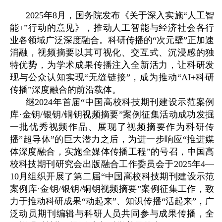
2025年8月，国务院发布《关于深入实施“人工智
能+”行动的意见》，推动人工智能与经济社会各行
业各领域广泛深度融合。科研传播的“次元壁”正加速
消融，视频摘要以其可视化、交互式、沉浸感的独
特优势，为学术成果传播注入全新活力，让科研发
现与公众认知实现“无缝链接”，成为推动“AI+科研
传播”深度融合的前沿载体。
继2024年首届“中
国高校科技期刊建设示范案例
库·金钥
/
银钥
/
铜钥视频摘要”案例征集活动
成功发掘
一批优秀视频作品、展现了
视频摘要作为科研传
播
”
超导体
”
的巨大潜力之后，为进一步响应
“
推进媒
体深度融合，实施全媒体传播工程
”
的号召，中国高
校科技期刊研究会出版融合工作委员会于
2025
年
4—
10
月组织开展了第二届
“
中国高校科技期刊建设示范
案例库
·
金钥
/
银钥
/
铜钥视频摘要
”
案例征集工作，致
力于推动科研成果
“
动起来
”
、知识传播
“
活起来
”
，广
泛动员期刊编辑与科研人员共同参与成果传播，全