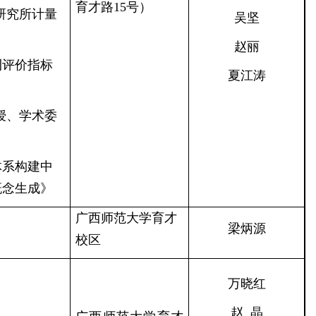
育才路15号）
研究所计量
吴坚
赵丽
刊评价指标
夏江涛
授、学术委
体系构建中
概念生成》
广西师范大学育才
梁炳源
校区
万晓红
赵 晶