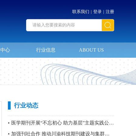
联系我们
|
登录
|
注册
料中心
行业信息
ABOUT US
行业动态
•
医学期刊开展“不忘初心 助力基层”主题实践公益活动暨 第四站“只要主义真 明翰故里行”党建活动
•
加强刊社合作 推动川渝科技期刊建设与集群化发展