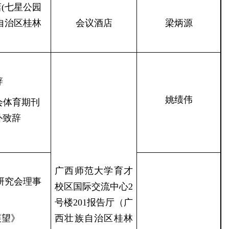
(七星公园
自治区桂林
会议酒店
梁炳源
辞
姚绩伟
会体育期刊
朴致辞
广西师范大学育才
研究会理事
校区国际交流中心2
号楼201报告厅（广
展望》
西壮族自治区桂林