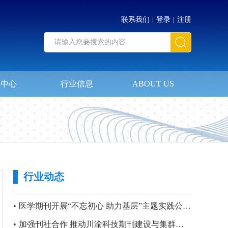
联系我们
|
登录
|
注册
料中心
行业信息
ABOUT US
行业动态
•
医学期刊开展“不忘初心 助力基层”主题实践公益活动暨 第四站“只要主义真 明翰故里行”党建活动
•
加强刊社合作 推动川渝科技期刊建设与集群化发展