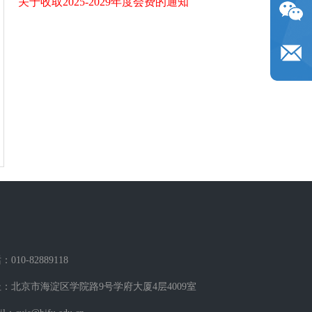
关于收取2025-2029年度会费的通知
010-82889118
：北京市海淀区学院路9号学府大厦4层4009室