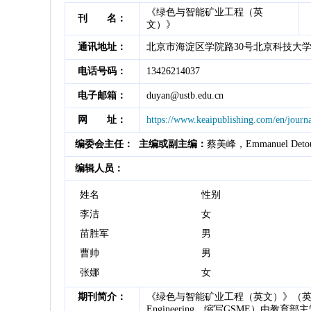
《绿色与智能矿业工程（英
刊 名：
文）》
通讯地址：
北京市海淀区学院路30号北京科技大
电话号码：
13426214037
电子邮箱：
duyan@ustb.edu.cn
网 址：
https://www.keaipublishing.com/en/journ
编委会主任：
主编或副主编：
蔡美峰，Emmanuel Deto
编辑人员：
姓名
性别
李洁
女
苗胜军
男
曹帅
男
张娜
女
期刊简介：
《绿色与智能矿业工程（英文）》（英文名：Gre
Engineering，缩写GSME）由教