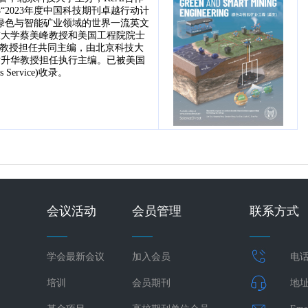
“2023年度中国科技期刊卓越行动计
绿色与智能矿业领域的世界一流英文
技大学蔡美峰教授和美国工程院院士
urnay教授担任共同主编，由北京科技大
尹升华教授担任执行主编。已被美国
s Service)收录。
会议活动
会员管理
联系方式
学会最新会议
加入会员
电话：
培训
会员期刊
地址