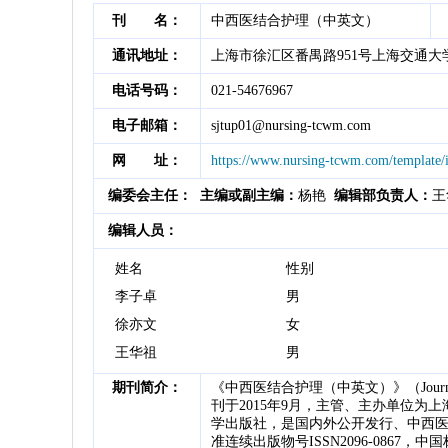
刊 名：
中西医结合护理（中英文）
通讯地址：
上海市徐汇区番禺路951号上海交通大
电话号码：
021-54676967
电子邮箱：
sjtup01@nursing-tcwm.com
网 址：
https://www.nursing-tcwm.com/template/
编委会主任：
主编或副主编：
杨艳
编辑部负责人：
王
编辑人员：
姓名
性别
李子卓
男
徐亦文
女
王华祖
男
期刊简介：
《中西医结合护理（中英文）》（Journal of Cli
刊于2015年9月，主管、主办单位为
学出版社，是国内外公开发行、中西
准连续出版物号ISSN2096-0867，中国