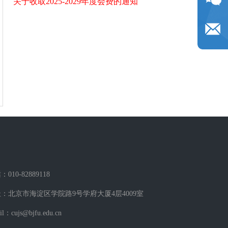
关于收取2025-2029年度会费的通知
010-82889118
：北京市海淀区学院路9号学府大厦4层4009室
il：cujs@bjfu.edu.cn