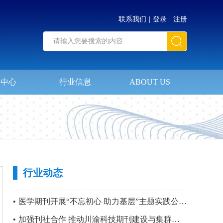
联系我们
|
登录
|
注册
料中心
行业信息
ABOUT US
行业动态
•
医学期刊开展“不忘初心 助力基层”主题实践公益活动暨 第四站“只要主义真 明翰故里行”党建活动
•
加强刊社合作 推动川渝科技期刊建设与集群化发展