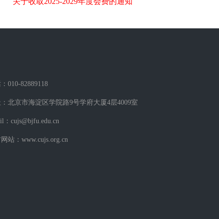
关于收取2025-2029年度会费的通知
010-82889118
：北京市海淀区学院路9号学府大厦4层4009室
il：cujs@bjfu.edu.cn
站：www.cujs.org.cn