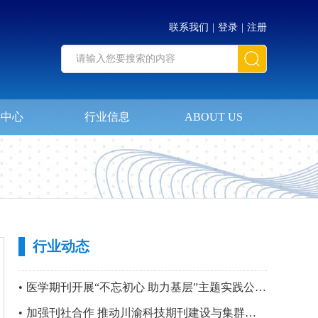
联系我们
|
登录
|
注册
料中心
行业信息
ABOUT US
行业动态
•
医学期刊开展“不忘初心 助力基层”主题实践公益活动暨 第四站“只要主义真 明翰故里行”党建活动
•
加强刊社合作 推动川渝科技期刊建设与集群化发展