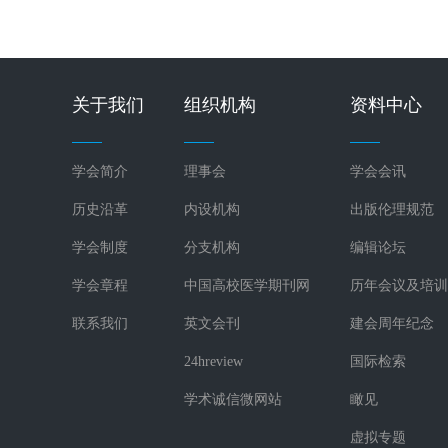
关于我们
组织机构
资料中心
学会简介
理事会
学会会讯
历史沿革
内设机构
出版伦理规范
学会制度
分支机构
编辑论坛
学会章程
中国高校医学期刊网
历年会议及培训
联系我们
英文会刊
建会周年纪念
24hreview
国际检索
学术诚信微网站
瞰见
虚拟专题