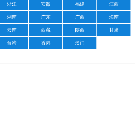
浙江
安徽
福建
江西
湖南
广东
广西
海南
云南
西藏
陕西
甘肃
台湾
香港
澳门