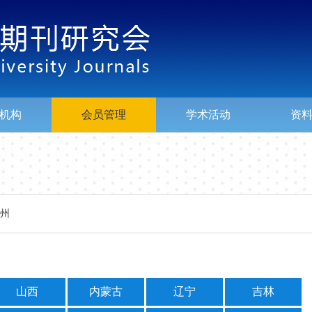
机构
会员管理
学术活动
资
州
山西
内蒙古
辽宁
吉林