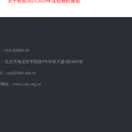
关于收取2025-2029年度会费的通知
010-82889118
：北京市海淀区学院路9号学府大厦4层4009室
il：cujs@bjfu.edu.cn
站：www.cujs.org.cn