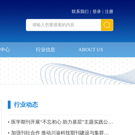
联系我们
|
登录
|
注册
料中心
行业信息
ABOUT US
行业动态
•
医学期刊开展“不忘初心 助力基层”主题实践公益活动暨 第四站“只要主义真 明翰故里行”党建活动
•
加强刊社合作 推动川渝科技期刊建设与集群化发展