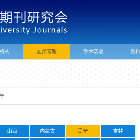
机构
会员管理
学术活动
资
宁
山西
内蒙古
辽宁
吉林