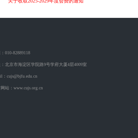
关于收取2025-2029年度会费的通知
010-82889118
：北京市海淀区学院路9号学府大厦4层4009室
il：cujs@bjfu.edu.cn
站：www.cujs.org.cn