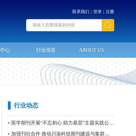
联系我们
|
登录
|
注册
料中心
行业信息
ABOUT US
行业动态
•
医学期刊开展“不忘初心 助力基层”主题实践公益活动暨 第四站“只要主义真 明翰故里行”党建活动
•
加强刊社合作 推动川渝科技期刊建设与集群化发展