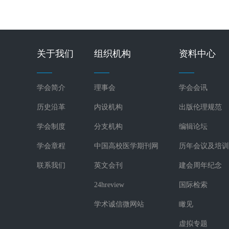
关于我们
组织机构
资料中心
学会简介
理事会
学会会讯
历史沿革
内设机构
出版伦理规范
学会制度
分支机构
编辑论坛
学会章程
中国高校医学期刊网
历年会议及培训
联系我们
英文会刊
建会周年纪念
24hreview
国际检索
学术诚信微网站
瞰见
虚拟专题