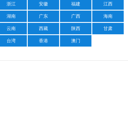
浙江
安徽
福建
江西
湖南
广东
广西
海南
云南
西藏
陕西
甘肃
台湾
香港
澳门